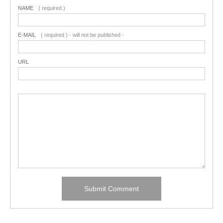
NAME
( required )
E-MAIL
( required ) - will not be published -
URL